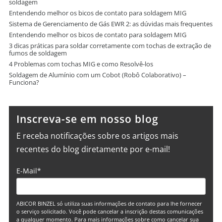
soldagem
Entendendo melhor os bicos de contato para soldagem MIG
Sistema de Gerenciamento de Gás EWR 2: as dúvidas mais frequentes
Entendendo melhor os bicos de contato para soldagem MIG
3 dicas práticas para soldar corretamente com tochas de extração de
fumos de soldagem
4 Problemas com tochas MIG e como Resolvê-los
Soldagem de Alumínio com um Cobot (Robô Colaborativo) –
Funciona?
Inscreva-se em nosso blog
E receba notificações sobre os artigos mais
recentes do blog diretamente por e-mail!
E-Mail
*
ABICOR BINZEL só utiliza suas informações de contato para lhe fornecer
o serviço solicitado. Você pode cancelar a inscrição destas comunicações
a qualquer momento. Para mais informações sobre como cancelar sua