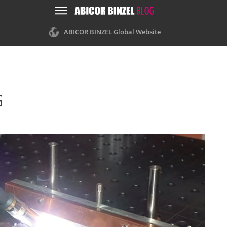
ABICOR BINZEL Global Website
G